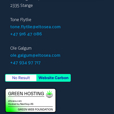
2335 Stange
Tone Flytlie
tone.flytlie@eltosea.com
+47 916 47 086
Ole Galgum
ole.galgum@eltosea.com
+47 934 97 717
No Result
Website Carbon