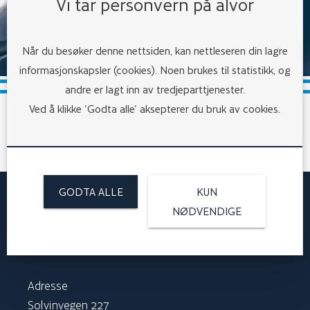
Vi tar personvern på alvor
Når du besøker denne nettsiden, kan nettleseren din lagre
informasjonskapsler (cookies). Noen brukes til statistikk, og
andre er lagt inn av tredjeparttjenester.
Ved å klikke 'Godta alle' aksepterer du bruk av cookies.
Følg oss:
GODTA ALLE
KUN
KONTAKT OSS
NØDVENDIGE
LAST NED ELLER SE VÅRE BROSJYRER
Adresse
Solvinvegen 227